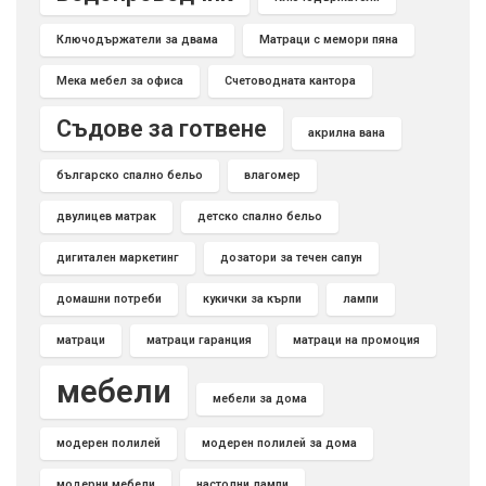
Ключодържатели за двама
Матраци с мемори пяна
Мека мебел за офиса
Счетоводната кантора
Съдове за готвене
акрилна вана
българско спално бельо
влагомер
двулицев матрак
детско спално бельо
дигитален маркетинг
дозатори за течен сапун
домашни потреби
кукички за кърпи
лампи
матраци
матраци гаранция
матраци на промоция
мебели
мебели за дома
модерен полилей
модерен полилей за дома
модерни мебели
настолни лампи