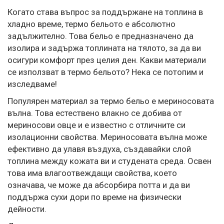
Когато става въпрос за поддържане на топлина в
хладно време, термо бельото е абсолютно
задължително. Това бельо е предназначено да
изолира и задържа топлината на тялото, за да ви
осигури комфорт през целия ден. Какви материали
се използват в термо бельото? Нека се потопим и
изследваме!
Популярен материал за термо бельо е мериносовата
вълна. Това естествено влакно се добива от
мериносови овце и е известно с отличните си
изолационни свойства. Мериносовата вълна може
ефективно да улавя въздуха, създавайки слой
топлина между кожата ви и студената среда. Освен
това има влагоотвеждащи свойства, което
означава, че може да абсорбира потта и да ви
поддържа сухи дори по време на физически
дейности.