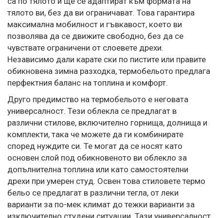
са по тялото и ще се адаптират към формата на
тялото ви, без да ви ограничават. Това гарантира
максимална мобилност и гъвкавост, което ви
позволява да се движите свободно, без да се
чувствате ограничени от слоевете дрехи.
Независимо дали карате ски по пистите или правите
обикновена зимна разходка, термобельото предлага
перфектния баланс на топлина и комфорт.
Друго предимство на термобельото е неговата
универсалност. Тези облекла се предлагат в
различни стилове, включително горнища, долнища и
комплекти, така че можете да ги комбинирате
според нуждите си. Те могат да се носят като
основен слой под обикновеното ви облекло за
допълнителна топлина или като самостоятелни
дрехи при умерен студ. Освен това стиловете термо
бельо се предлагат в различни тегла, от леки
варианти за по-мек климат до тежки варианти за
изключително студени ситуации. Тази универсалност