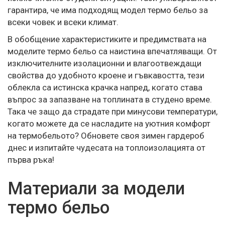
гарантира, че има подходящ модел термо бельо за
всеки човек и всеки климат.
В обобщение характеристиките и предимствата на
моделите термо бельо са наистина впечатляващи. От
изключителните изолационни и влагоотвеждащи
свойства до удобното кроене и гъвкавостта, тези
облекла са истинска крачка напред, когато става
въпрос за запазване на топлината в студено време.
Така че защо да страдате при минусови температури,
когато можете да се насладите на уютния комфорт
на термобельото? Обновете своя зимен гардероб
днес и изпитайте чудесата на топлоизолацията от
първа ръка!
Материали за модели
термо бельо