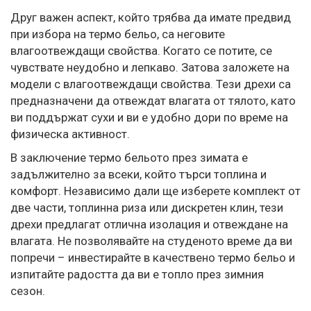
Друг важен аспект, който трябва да имате предвид
при избора на термо бельо, са неговите
влагоотвеждащи свойства. Когато се потите, се
чувствате неудобно и лепкаво. Затова заложете на
модели с влагоотвеждащи свойства. Тези дрехи са
предназначени да отвеждат влагата от тялото, като
ви поддържат сухи и ви е удобно дори по време на
физическа активност.
В заключение термо бельото през зимата е
задължително за всеки, който търси топлина и
комфорт. Независимо дали ще изберете комплект от
две части, топлинна риза или дискретен клин, тези
дрехи предлагат отлична изолация и отвеждане на
влагата. Не позволявайте на студеното време да ви
попречи – инвестирайте в качествено термо бельо и
изпитайте радостта да ви е топло през зимния
сезон.