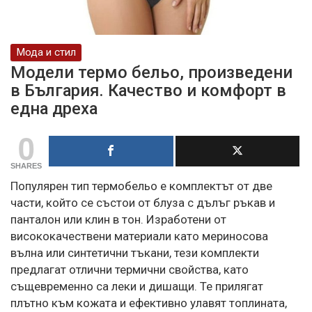
Мода и стил
Модели термо бельо, произведени
в България. Качество и комфорт в
една дреха
0
SHARES
Популярен тип термобельо е комплектът от две
части, който се състои от блуза с дълъг ръкав и
панталон или клин в тон. Изработени от
висококачествени материали като мериносова
вълна или синтетични тъкани, тези комплекти
предлагат отлични термични свойства, като
същевременно са леки и дишащи. Те прилягат
плътно към кожата и ефективно улавят топлината,