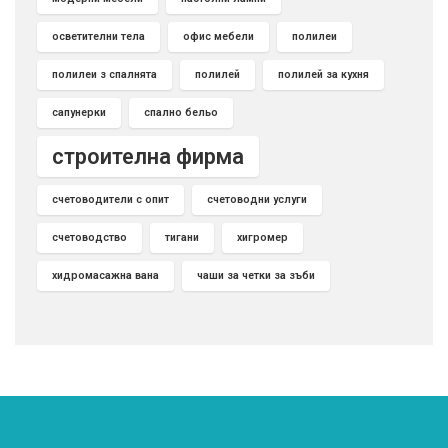
осветителни тела
офис мебели
полилеи
полилеи з спалнята
полилей
полилей за кухня
сапунерки
спално бельо
строителна фирма
счетоводители с опит
счетоводни услуги
счетоводство
тигани
хигромер
хидромасажна вана
чаши за четки за зъби