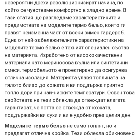
невероятни дрехи революционизират начина, по
който се чувстваме комфортно в хладно време. В
тази статия ще разгледаме характеристиките и
предимствата на моделите термо бельо, които ги
правят неизменна част от всеки зимен гардероб.
Една от най-забележителните характеристики на
моделите термо бельо е техният специален състав
на материята. Изработено от висококачествени
материали като мериносова вълна или синтетични
смеси, термобельото е проектирано да осигурява
отлична изолация. Материята улавя топлината на
тялото близо до кожата и ви поддържа приятно
топло дори при най-ниските температури. Освен това
свойствата на тези облекла да отвеждат влагата
гарантират, че потта се отвежда от кожата,
поддържайки ви сухи и ви е удобно през целия ден.
Моделите термо бельо
не само топлят, но и
предлагат отлична кройка. Тези облекла обикновено