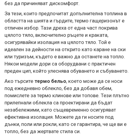
без да причиняват дискомфорт.
За тези, които предпочитат допълнителна топлина в
областта на шията и гърдите, термо гащеризонът е
отличен избор. Тази дреха от една част покрива
цялото тяло, включително ръцете и краката,
осигурявайки изолация на цялото тяло. Той е
идеален за дейности на открито като каране на ски
или туризъм, където е важно да останете на топло.
Някои модели дори са оборудвани с практичен
преден цип, който улеснява обуването и събуването.
Ако търсите
термо бельо
, което може да се носи
под ежедневно облекло, без да добавя обем,
помислете за термо клинове или топове. Тези плътно
прилепнали облекла са проектирани да бъдат
незабележими, като същевременно осигуряват
ефективна изолация. Можете да ги носите под
дънки, поли или рокли, като се гарантира, че ще ви е
топло, без да жертвате стила си.