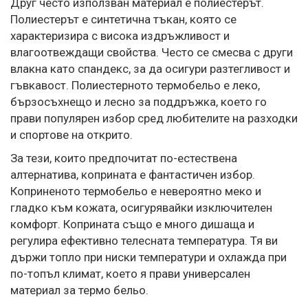
Друг често използван материал е полиестерът.
Полиестерът е синтетична тъкан, която се
характеризира с висока издръжливост и
влагоотвеждащи свойства. Често се смесва с други
влакна като спандекс, за да осигури разтегливост и
гъвкавост. Полиестерното термобельо е леко,
бързосъхнещо и лесно за поддръжка, което го
прави популярен избор сред любителите на разходки
и спортове на открито.
За тези, които предпочитат по-естествена
алтернатива, коприната е фантастичен избор.
Коприненото термобельо е невероятно меко и
гладко към кожата, осигурявайки изключителен
комфорт. Коприната също е много дишаща и
регулира ефективно телесната температура. Тя ви
държи топло при ниски температури и охлажда при
по-топъл климат, което я прави универсален
материал за термо бельо.