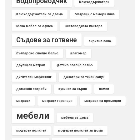
Водопроводчик
Ключодържатели
Ключодържатели за двама
Матраци с мемори пяна
Мека мебел за офиса
Счетоводната кантора
Съдове за готвене
акрилна вана
българско спално бельо
влагомер
двулицев матрак
детско спално бельо
дигитален маркетинг
дозатори за течен сапун
домашни потреби
кукички за кърпи
лампи
матраци
матраци гаранция
матраци на промоция
мебели
мебели за дома
модерен полилей
модерен полилей за дома