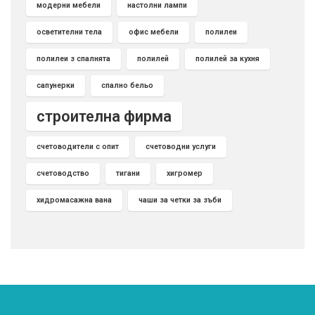
модерни мебели
настолни лампи
осветителни тела
офис мебели
полилеи
полилеи з спалнята
полилей
полилей за кухня
сапунерки
спално бельо
строителна фирма
счетоводители с опит
счетоводни услуги
счетоводство
тигани
хигромер
хидромасажна вана
чаши за четки за зъби