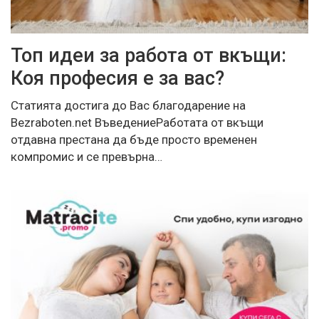
Топ идеи за работа от вкъщи:
Коя професия е за вас?
Статията достига до Вас благодарение на
Bezraboten.net ВъведениеРаботата от вкъщи
отдавна престана да бъде просто временен
компромис и се превърна…