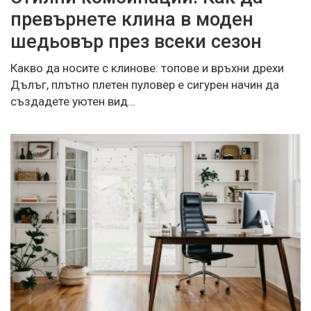
превърнете клина в моден
шедьовър през всеки сезон
Какво да носите с клинове: топове и връхни дрехи
Дълъг, плътно плетен пуловер е сигурен начин да
създадете уютен вид…