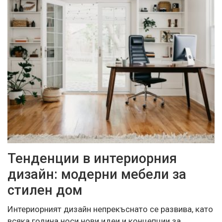
Тенденции в интериорния
дизайн: модерни мебели за
стилен дом
Интериорният дизайн непрекъснато се развива, като
всяка година носи нови идеи и концепции за