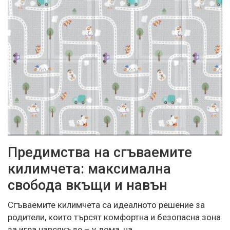
Предимства на сгъваемите
килимчета: максимална
свобода вкъщи и навън
Сгъваемите килимчета са идеалното решение за
родители, които търсят комфортна и безопасна зона
за игра навсякъде – у дома, на…