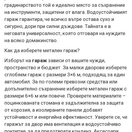
градинарството той е идеално място за съхранение
на инструменти, защитени от влага. Водоустойчивият
гараж гарантира, че всичко вътре остава сухо и
сигурно, дори при силни дъждове. Тайната е в
неговата универсалност, която отговаря на нуждите
на всяко домакинство.
Как да изберете метален гараж?
Изборът на
гараж
зависи от вашите нужди,
пространство и бюджет. За малки дворове изберете
сглобяем гараж с размери 3×6 м, подходящ за един
автомобил. За по-големи превозни средства или
допълнително съхранение изберете метален гараж с
размери 6×6 м или повече. Проверете материалите –
поцинкованата стомана е задължителна за защита
от корозия, а изолираните панели добавят
устойчивост и енергийна ефективност. Уверете се, че
гаражът за двор има вентилация и водоустойчиво
покритие, за да предотврати конденз. Аксесоари