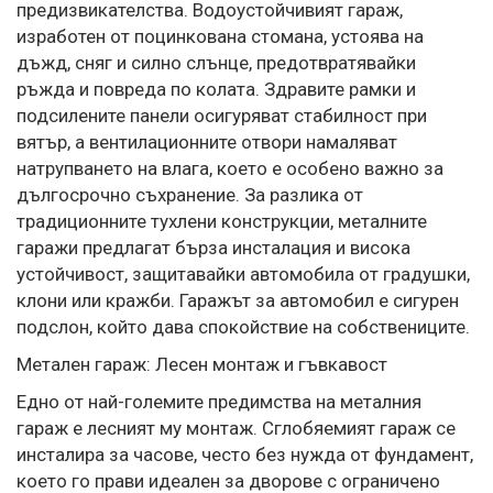
предизвикателства. Водоустойчивият гараж,
изработен от поцинкована стомана, устоява на
дъжд, сняг и силно слънце, предотвратявайки
ръжда и повреда по колата. Здравите рамки и
подсилените панели осигуряват стабилност при
вятър, а вентилационните отвори намаляват
натрупването на влага, което е особено важно за
дългосрочно съхранение. За разлика от
традиционните тухлени конструкции, металните
гаражи предлагат бърза инсталация и висока
устойчивост, защитавайки автомобила от градушки,
клони или кражби. Гаражът за автомобил е сигурен
подслон, който дава спокойствие на собствениците.
Метален гараж: Лесен монтаж и гъвкавост
Едно от най-големите предимства на металния
гараж е лесният му монтаж. Сглобяемият гараж се
инсталира за часове, често без нужда от фундамент,
което го прави идеален за дворове с ограничено