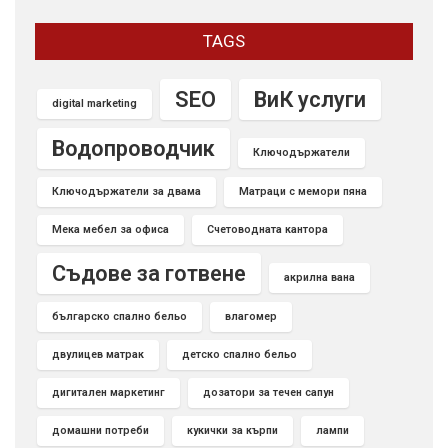
TAGS
SEO
ВиК услуги
digital marketing
Водопроводчик
Ключодържатели
Ключодържатели за двама
Матраци с мемори пяна
Мека мебел за офиса
Счетоводната кантора
Съдове за готвене
акрилна вана
българско спално бельо
влагомер
двулицев матрак
детско спално бельо
дигитален маркетинг
дозатори за течен сапун
домашни потреби
кукички за кърпи
лампи