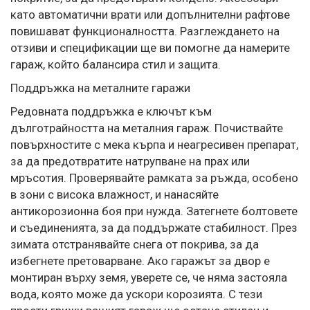
като автоматични врати или допълнителни рафтове
повишават функционалността. Разглеждането на
отзиви и спецификации ще ви помогне да намерите
гараж, който балансира стил и защита.
Поддръжка на металните гаражи
Редовната поддръжка е ключът към
дълготрайността на металния гараж. Почиствайте
повърхностите с мека кърпа и неагресивен препарат,
за да предотвратите натрупване на прах или
мръсотия. Проверявайте рамката за ръжда, особено
в зони с висока влажност, и нанасяйте
антикорозионна боя при нужда. Затегнете болтовете
и съединенията, за да поддържате стабилност. През
зимата отстранявайте снега от покрива, за да
избегнете претоварване. Ако гаражът за двор е
монтиран върху земя, уверете се, че няма застояла
вода, която може да ускори корозията. С тези