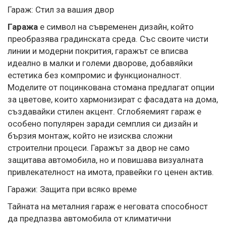
Гараж: Стил за вашия двор
Гараж
а
е символ на съвременен дизайн, който
преобразява градинската среда. Със своите чисти
линии и модерни покрития, гаражът се вписва
идеално в малки и големи дворове, добавяйки
естетика без компромис и функционалност.
Моделите от поцинкована стомана предлагат опции
за цветове, които хармонизират с фасадата на дома,
създавайки стилен акцент. Сглобяемият гараж е
особено популярен заради семплия си дизайн и
бързия монтаж, който не изисква сложни
строителни процеси. Гаражът за двор не само
защитава автомобила, но и повишава визуалната
привлекателност на имота, правейки го ценен актив.
Гаражи: Защита при всяко време
Тайната на металния гараж е неговата способност
да предпазва автомобила от климатични