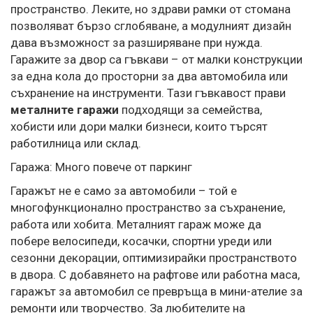
пространство. Леките, но здрави рамки от стомана
позволяват бързо сглобяване, а модулният дизайн
дава възможност за разширяване при нужда.
Гаражите за двор са гъвкави – от малки конструкции
за една кола до просторни за два автомобила или
съхранение на инструменти. Тази гъвкавост прави
металните гаражи
подходящи за семейства,
хобисти или дори малки бизнеси, които търсят
работилница или склад.
Гаража: Много повече от паркинг
Гаражът не е само за автомобили – той е
многофункционално пространство за съхранение,
работа или хобита. Металният гараж може да
побере велосипеди, косачки, спортни уреди или
сезонни декорации, оптимизирайки пространството
в двора. С добавянето на рафтове или работна маса,
гаражът за автомобил се превръща в мини-ателие за
ремонти или творчество. За любителите на