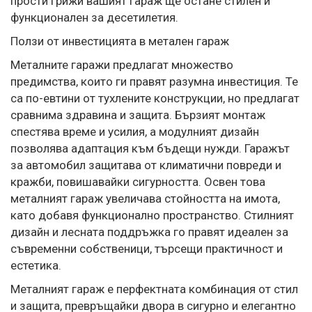
прости грижи вашият гараж ще остане стилен и
функционален за десетилетия.
Ползи от инвестицията в метален гараж
Металните гаражи предлагат множество
предимства, които ги правят разумна инвестиция. Те
са по-евтини от тухлените конструкции, но предлагат
сравнима здравина и защита. Бързият монтаж
спестява време и усилия, а модулният дизайн
позволява адаптация към бъдещи нужди. Гаражът
за автомобил защитава от климатични повреди и
кражби, повишавайки сигурността. Освен това
металният гараж увеличава стойността на имота,
като добавя функционално пространство. Стилният
дизайн и лесната поддръжка го правят идеален за
съвременни собственици, търсещи практичност и
естетика.
Металният гараж е перфектната комбинация от стил
и защита, превръщайки двора в сигурно и елегантно