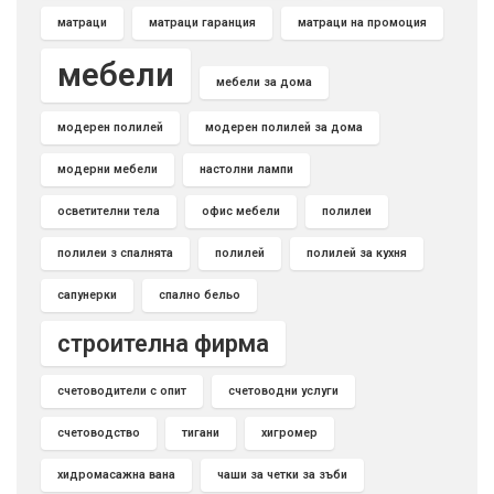
матраци
матраци гаранция
матраци на промоция
мебели
мебели за дома
модерен полилей
модерен полилей за дома
модерни мебели
настолни лампи
осветителни тела
офис мебели
полилеи
полилеи з спалнята
полилей
полилей за кухня
сапунерки
спално бельо
строителна фирма
счетоводители с опит
счетоводни услуги
счетоводство
тигани
хигромер
хидромасажна вана
чаши за четки за зъби