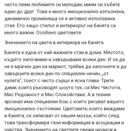
често пеем любимите си мелодии, мием си зъбите
един до друг. Това е много емоционално изпълнена,
динамично променяща се и активно използвана
стая. Ето защо стилът и интериорът на банята са
много важни. Особено цветовете.
Значението на цвета в интериора на банята
Банята е една от най-важните стаи в дома. Мястото,
където започваме и завършваме всеки ден. И за да
не е мрачен ден на мармот, трябва да започнете и да
завършите всеки ден по специален начин, „от
нулата“, тоест с чисто сърце и ясна глава. Трите
дами, които ръководят шоуто тук, са Мис Чистота,
Мис Редовност и Мис Спокойствие. А в техния
арсенал има специални бои, с които рисуват вашето
емоционално състояние. Цветовете, които виждаме
в банята, се записват от нашия мозък, който след
това трансформира тази информация в асоциации и
чувства. Значението на светлите свежи нюанси и