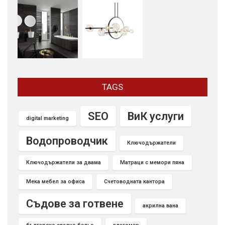
TAGS
SEO
ВиК услуги
digital marketing
Водопроводчик
Ключодържатели
Ключодържатели за двама
Матраци с мемори пяна
Мека мебел за офиса
Счетоводната кантора
Съдове за готвене
акрилна вана