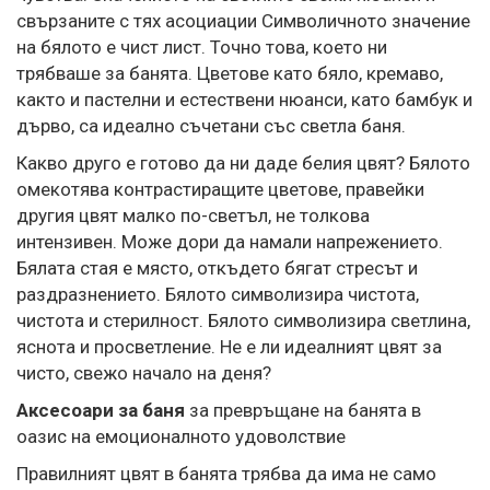
свързаните с тях асоциации Символичното значение
на бялото е чист лист. Точно това, което ни
трябваше за банята. Цветове като бяло, кремаво,
както и пастелни и естествени нюанси, като бамбук и
дърво, са идеално съчетани със светла баня.
Какво друго е готово да ни даде белия цвят? Бялото
омекотява контрастиращите цветове, правейки
другия цвят малко по-светъл, не толкова
интензивен. Може дори да намали напрежението.
Бялата стая е място, откъдето бягат стресът и
раздразнението. Бялото символизира чистота,
чистота и стерилност. Бялото символизира светлина,
яснота и просветление. Не е ли идеалният цвят за
чисто, свежо начало на деня?
Аксесоари за баня
за превръщане на банята в
оазис на емоционалното удоволствие
Правилният цвят в банята трябва да има не само