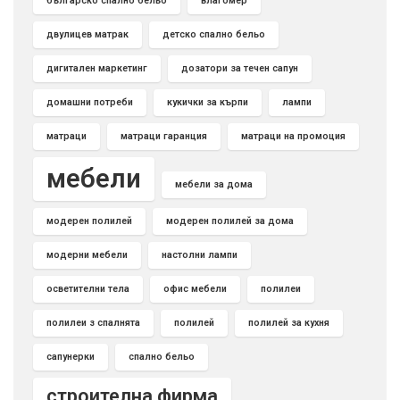
българско спално бельо
влагомер
двулицев матрак
детско спално бельо
дигитален маркетинг
дозатори за течен сапун
домашни потреби
кукички за кърпи
лампи
матраци
матраци гаранция
матраци на промоция
мебели
мебели за дома
модерен полилей
модерен полилей за дома
модерни мебели
настолни лампи
осветителни тела
офис мебели
полилеи
полилеи з спалнята
полилей
полилей за кухня
сапунерки
спално бельо
строителна фирма