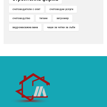
счетоводители с опит
счетоводни услуги
счетоводство
тигани
хигромер
хидромасажна вана
чаши за четки за зъби