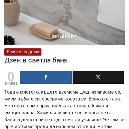
Всичко за дома
Дзен в светла баня
0
SHARES
Това е мястото, където вземаме душ, измиваме се,
мием зъбите си, сресваме косата си. Всичко е така.
Но това е само практическата страна. А има и
емоционална. Замисляли ли сте се някога, че в
банята децата ни се подготвят за училище. Че там се
пречистваме преди да излезем от къщи. Че там