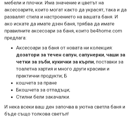
мебели и плочки. Има значение и цветът на
аксесоарите, които могат както да украсят, така и да
развалят стила и настроението на вашата баня. И
ако искате да имате дзен баня, трябва да имате
правилните
аксесоари за баня, които be4home.com
предлага
:
Aксесоари за баня от новата ни колекция:
дозатори за течен сапун
,
сапунерки
,
чаши за
четки за зъби
,
кукички за кърпи
, поставки за
тоалетна хартия и много други красиви и
практични продукти; Б
кошчета за пране
Бкошчета за отпадъци;
Стилни бели закачалки.
И нека всеки ваш ден започва в уютна светла баня и
бъде също толкова светъл!