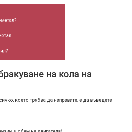
ометал?
метал
бил?
бракуване на кола на
сичко, което трябва да направите, е да въведете
нзин, и обем на двигателя).