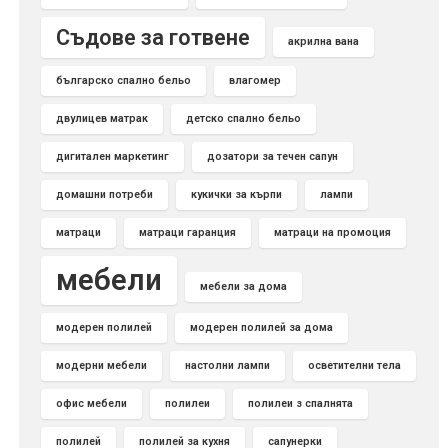
Съдове за готвене
акрилна вана
българско спално бельо
влагомер
двулицев матрак
детско спално бельо
дигитален маркетинг
дозатори за течен сапун
домашни потреби
кукички за кърпи
лампи
матраци
матраци гаранция
матраци на промоция
мебели
мебели за дома
модерен полилей
модерен полилей за дома
модерни мебели
настолни лампи
осветителни тела
офис мебели
полилеи
полилеи з спалнята
полилей
полилей за кухня
сапунерки