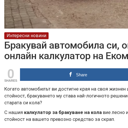
Интересни новини
Бракувай автомобила си, 
онлайн калкулатор на Еко
0
Share
SHARES
Когато автомобилът ви достигне края на своя жизнен 
стойност, бракуването му става най-логичното решени
старата си кола?
С нашия
калкулатор за бракуване на кола
вие лесно 
стойност на вашето превозно средство за скрап.