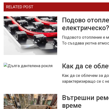
RELATED POST
Подово отопле
електрическо?
Подовото отопление е м
То създава уютна атмос
Как да се обл
Как да се облечем за д
характеризиращо се с н
Вътрешни ремо
време