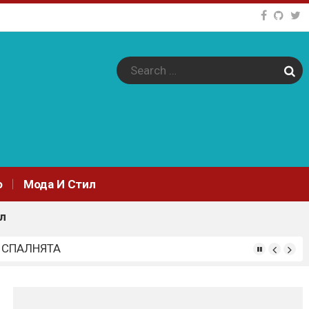
Sear
o
Мода И Стил
л
 СПАЛНЯТА