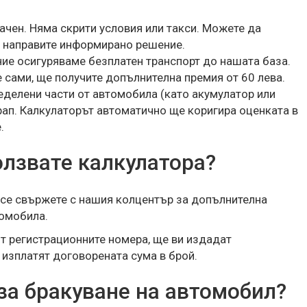
рачен. Няма скрити условия или такси. Можете да
а направите информирано решение.
 ние осигуряваме безплатен транспорт до нашата база.
 сами, ще получите допълнителна премия от 60 лева.
еделени части от автомобила (като акумулатор или
крап. Калкулаторът автоматично ще коригира оценката в
.
олзвате калкулатора?
 се свържете с нашия колцентър за допълнителна
томобила.
т регистрационните номера, ще ви издадат
 изплатят договорената сума в брой.
за бракуване на автомобил?