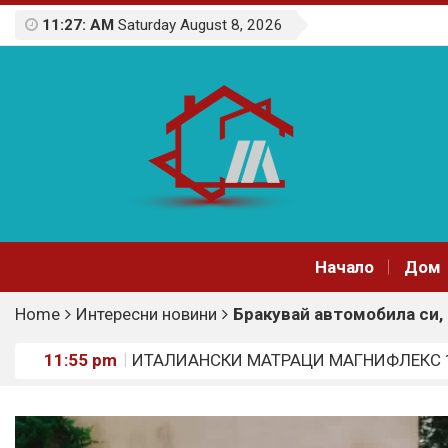
11:27: AM
Saturday August 8, 2026
Начало
Дом
Home
Интересни новини
Бракувай автомобила си,
11:55 pm
ИТАЛИАНСКИ МАТРАЦИ МАГНИФЛЕКС 1
10:16 am
Охрана на строителните обекти
7:37 am
Стилни комбинации: Как да превърнете к
5:13 am
Сезонни възможности за допълнителен 
1:43 pm
Топ идеи за работа от вкъщи: Коя профес