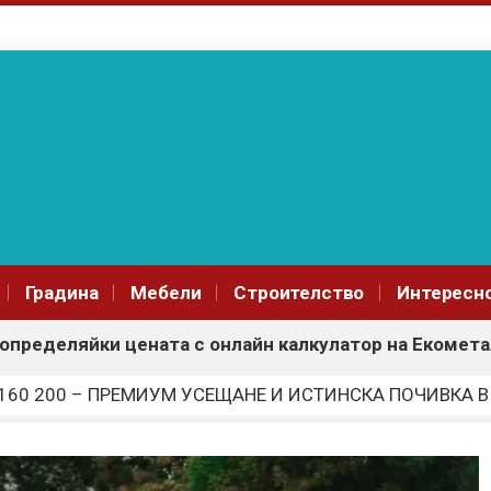
Градина
Мебели
Строителство
Интересн
 определяйки цената с онлайн калкулатор на Екомета
60 200 – ПРЕМИУМ УСЕЩАНЕ И ИСТИНСКА ПОЧИВКА В
лина в моден шедьовър през всеки сезон
доход
ия е за вас?