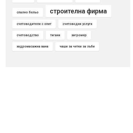
строителна фирма
спално бельо
счетоводители с опит
счетоводни услуги
счетоводство
тигани
хигромер
хидромасажна вана
чаши за четки за зъби