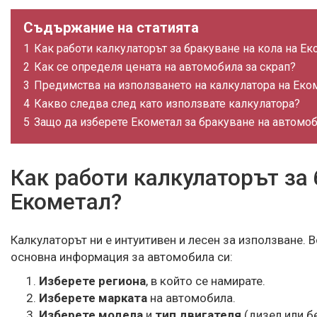
Съдържание на статията
1
Как работи калкулаторът за бракуване на кола на Ек
2
Как се определя цената на автомобила за скрап?
3
Предимства на използването на калкулатора на Еко
4
Какво следва след като използвате калкулатора?
5
Защо да изберете Екометал за бракуване на автомо
Как работи калкулаторът за 
Екометал?
Калкулаторът ни е интуитивен и лесен за използване. В
основна информация за автомобила си:
Изберете региона
, в който се намирате.
Изберете марката
на автомобила.
Изберете модела
и
тип двигателя
(дизел или бе