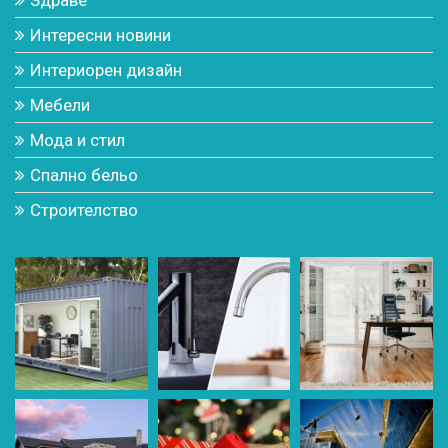
Интересни новини
Интериорен дизайн
Мебели
Мода и стил
Спално бельо
Строителство