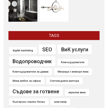
TAGS
SEO
ВиК услуги
digital marketing
Водопроводчик
Ключодържатели
Ключодържатели за двама
Матраци с мемори пяна
Мека мебел за офиса
Счетоводната кантора
Съдове за готвене
акрилна вана
българско спално бельо
влагомер