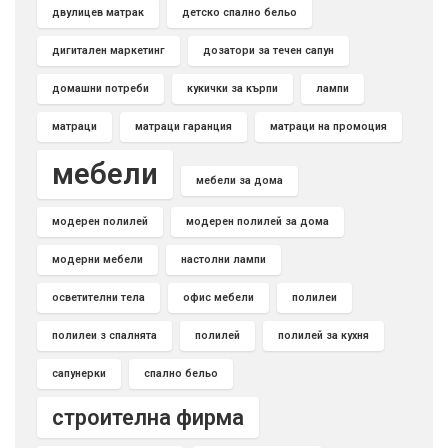
двулицев матрак
детско спално бельо
дигитален маркетинг
дозатори за течен сапун
домашни потреби
кукички за кърпи
лампи
матраци
матраци гаранция
матраци на промоция
мебели
мебели за дома
модерен полилей
модерен полилей за дома
модерни мебели
настолни лампи
осветителни тела
офис мебели
полилеи
полилеи з спалнята
полилей
полилей за кухня
сапунерки
спално бельо
строителна фирма