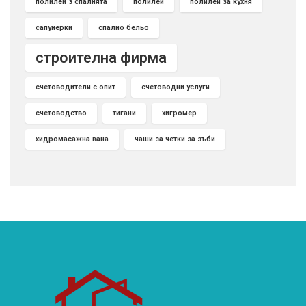
полилеи з спалнята
полилей
полилей за кухня
сапунерки
спално бельо
строителна фирма
счетоводители с опит
счетоводни услуги
счетоводство
тигани
хигромер
хидромасажна вана
чаши за четки за зъби