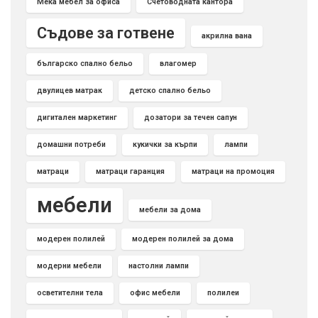
Мека мебел за офиса
Счетоводната кантора
Съдове за готвене
акрилна вана
българско спално бельо
влагомер
двулицев матрак
детско спално бельо
дигитален маркетинг
дозатори за течен сапун
домашни потреби
кукички за кърпи
лампи
матраци
матраци гаранция
матраци на промоция
мебели
мебели за дома
модерен полилей
модерен полилей за дома
модерни мебели
настолни лампи
осветителни тела
офис мебели
полилеи