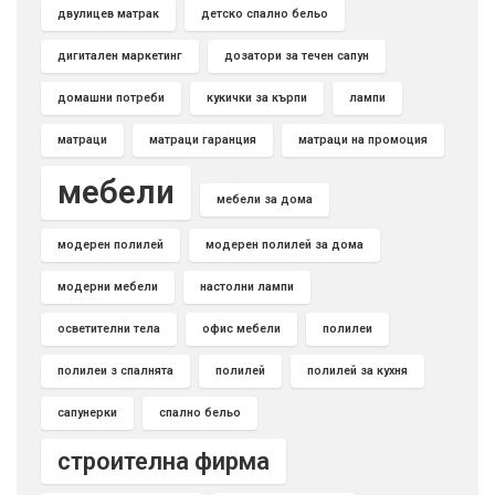
двулицев матрак
детско спално бельо
дигитален маркетинг
дозатори за течен сапун
домашни потреби
кукички за кърпи
лампи
матраци
матраци гаранция
матраци на промоция
мебели
мебели за дома
модерен полилей
модерен полилей за дома
модерни мебели
настолни лампи
осветителни тела
офис мебели
полилеи
полилеи з спалнята
полилей
полилей за кухня
сапунерки
спално бельо
строителна фирма