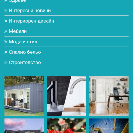
Интересни новини
Интериорен дизайн
Мебели
Мода и стил
Спално бельо
Строителство