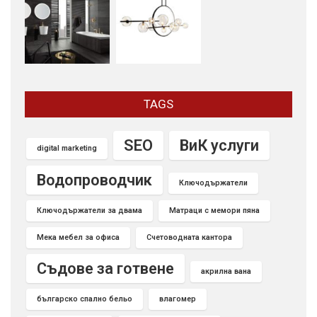
TAGS
SEO
ВиК услуги
digital marketing
Водопроводчик
Ключодържатели
Ключодържатели за двама
Матраци с мемори пяна
Мека мебел за офиса
Счетоводната кантора
Съдове за готвене
акрилна вана
българско спално бельо
влагомер