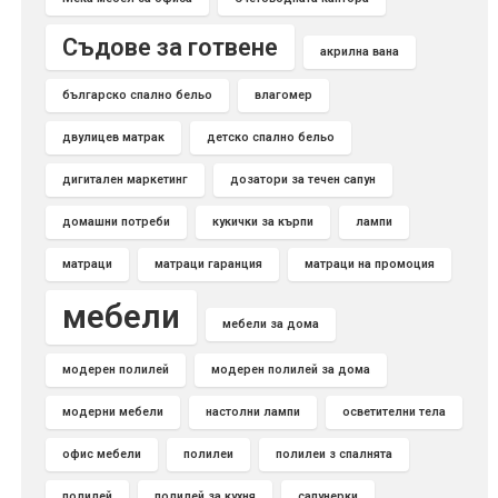
Съдове за готвене
акрилна вана
българско спално бельо
влагомер
двулицев матрак
детско спално бельо
дигитален маркетинг
дозатори за течен сапун
домашни потреби
кукички за кърпи
лампи
матраци
матраци гаранция
матраци на промоция
мебели
мебели за дома
модерен полилей
модерен полилей за дома
модерни мебели
настолни лампи
осветителни тела
офис мебели
полилеи
полилеи з спалнята
полилей
полилей за кухня
сапунерки