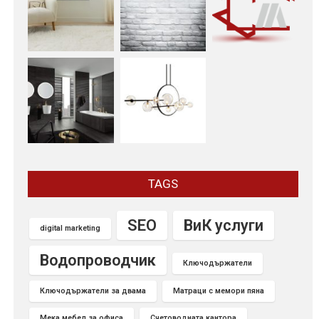
TAGS
SEO
ВиК услуги
digital marketing
Водопроводчик
Ключодържатели
Ключодържатели за двама
Матраци с мемори пяна
Мека мебел за офиса
Счетоводната кантора