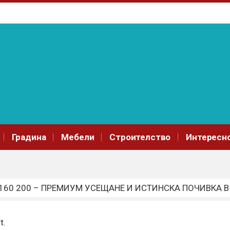
Градина
Мебели
Строителство
Интересн
60 200 – ПРЕМИУМ УСЕЩАНЕ И ИСТИНСКА ПОЧИВКА В
лина в моден шедьовър през всеки сезон
доход
t.
ия е за вас?