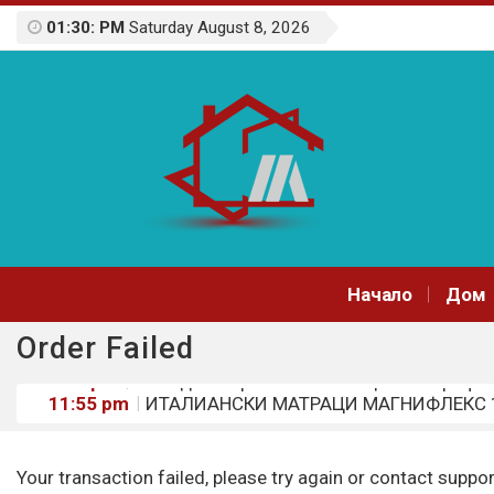
01:30: PM
Saturday August 8, 2026
Начало
Дом
Order Failed
11:55 pm
ИТАЛИАНСКИ МАТРАЦИ МАГНИФЛЕКС 1
10:16 am
Охрана на строителните обекти
7:37 am
Стилни комбинации: Как да превърнете к
5:13 am
Сезонни възможности за допълнителен 
Your transaction failed, please try again or contact suppor
1:43 pm
Топ идеи за работа от вкъщи: Коя профес