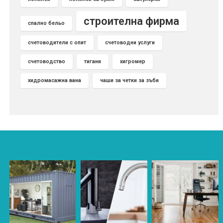
строителна фирма
спално бельо
счетоводители с опит
счетоводни услуги
счетоводство
тигани
хигромер
хидромасажна вана
чаши за четки за зъби