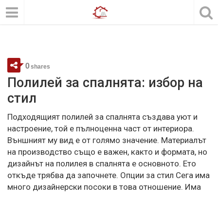
0
shares
Полилей за спалнята: избор на
стил
Подходящият полилей за спалнята създава уют и
настроение, той е пълноценна част от интериора.
Външният му вид е от голямо значение. Материалът
на производство също е важен, както и формата, но
дизайнът на полилея в спалнята е основното. Ето
откъде трябва да започнете. Опции за стил Сега има
много дизайнерски посоки в това отношение. Има