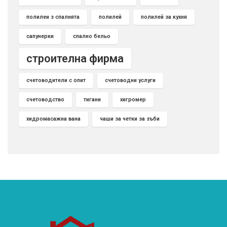
полилеи з спалнята
полилей
полилей за кухня
сапунерки
спално бельо
строителна фирма
счетоводители с опит
счетоводни услуги
счетоводство
тигани
хигромер
хидромасажна вана
чаши за четки за зъби