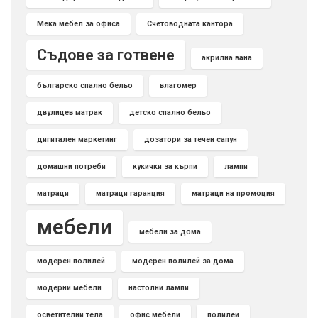
Мека мебел за офиса
Счетоводната кантора
Съдове за готвене
акрилна вана
българско спално бельо
влагомер
двулицев матрак
детско спално бельо
дигитален маркетинг
дозатори за течен сапун
домашни потреби
кукички за кърпи
лампи
матраци
матраци гаранция
матраци на промоция
мебели
мебели за дома
модерен полилей
модерен полилей за дома
модерни мебели
настолни лампи
осветителни тела
офис мебели
полилеи