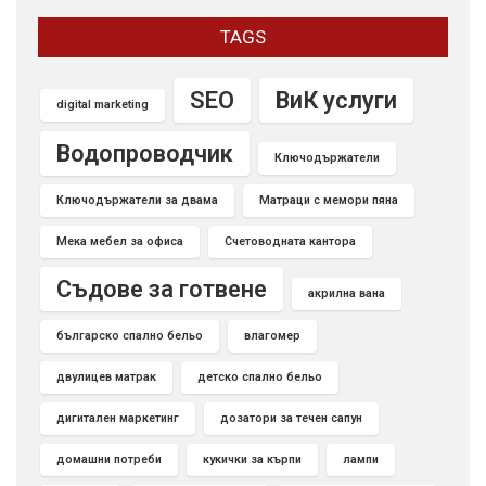
TAGS
SEO
ВиК услуги
digital marketing
Водопроводчик
Ключодържатели
Ключодържатели за двама
Матраци с мемори пяна
Мека мебел за офиса
Счетоводната кантора
Съдове за готвене
акрилна вана
българско спално бельо
влагомер
двулицев матрак
детско спално бельо
дигитален маркетинг
дозатори за течен сапун
домашни потреби
кукички за кърпи
лампи