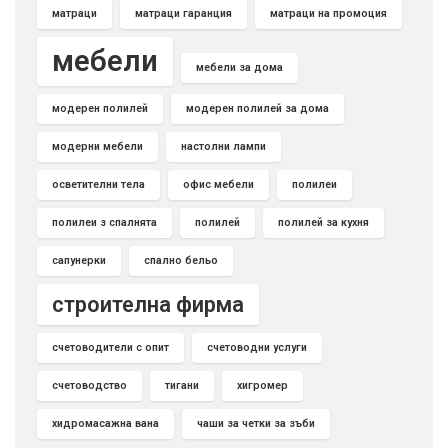
матраци
матраци гаранция
матраци на промоция
мебели
мебели за дома
модерен полилей
модерен полилей за дома
модерни мебели
настолни лампи
осветителни тела
офис мебели
полилеи
полилеи з спалнята
полилей
полилей за кухня
сапунерки
спално бельо
строителна фирма
счетоводители с опит
счетоводни услуги
счетоводство
тигани
хигромер
хидромасажна вана
чаши за четки за зъби