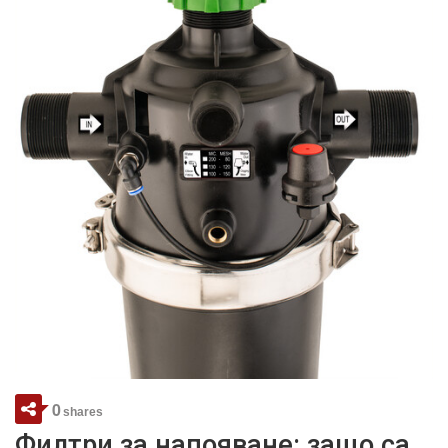
0
shares
Филтри за напояване: защо са